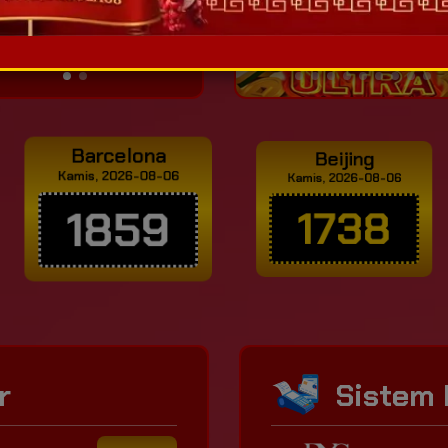
Permainan
Terlengkap dalam
seluruh platform
Beijing
elona
Be
Kamis, 2026-08-06
026-08-06
Kamis, 2
1738
59
0
r
Sistem