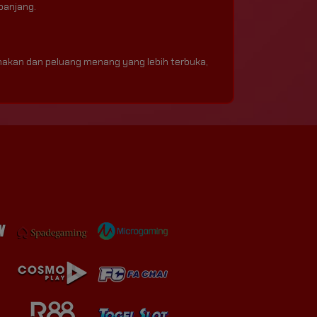
panjang.
nakan dan peluang menang yang lebih terbuka,