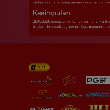
Sistem keamanan yang terjamin juga memberikan
Kesimpulan
Slotbola88 menawarkan kombinasi menarik antara
platform ini cocok bagi pemain baru maupun ber
SLOT