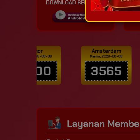
DOWNLOAD SEKARANG
or
Amsterdam
Barc
26-08-06
Kamis, 2026-08-06
Kamis, 2
00
3565
18
Layanan Membe