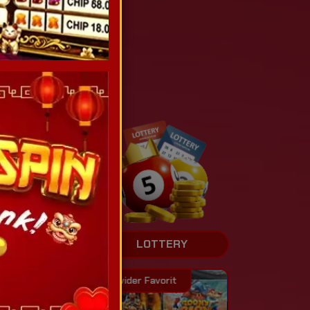
4
CASINO
LOTTERY
Provider Favorit