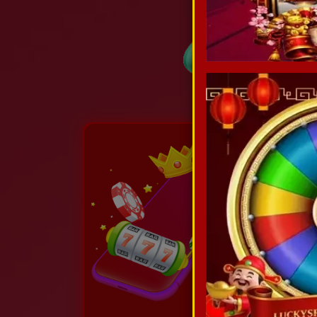
I
S
Layanan Customer