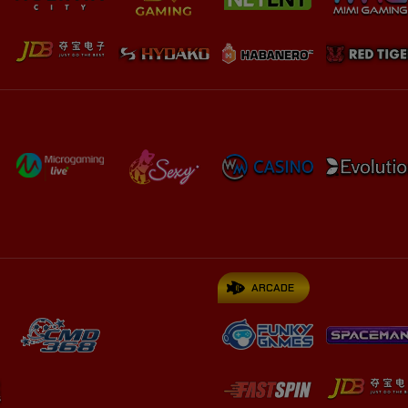
ARCADE