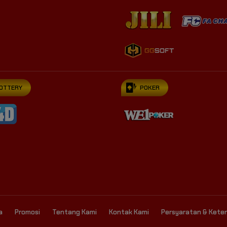
OTTERY
POKER
a
Promosi
Tentang Kami
Kontak Kami
Persyaratan & Kete