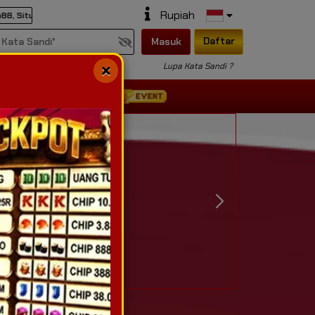
Rupiah
us Online Aman dan terpercaya di Indonesia, simpan link kami hanya di: http
Daftar
Masuk
Lupa Kata Sandi ?
Berita
Promosi