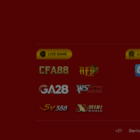
LIVE GAME
L
+21
Berit