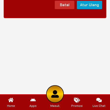
Batal
Atur Ulang
Home
Apps
Masuk
Promosi
Live Chat