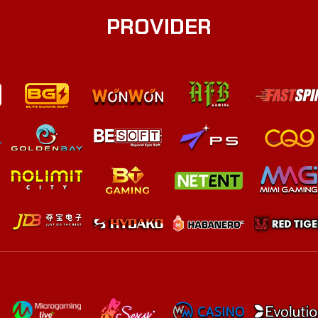
PROVIDER