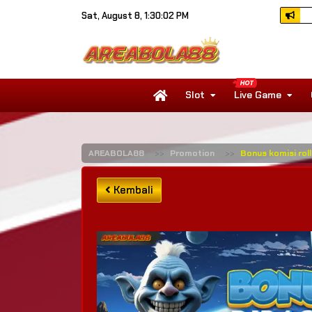
Sat, August 8, 1:30:03 PM
Slot
Live Game
AREABOLA88
Promotion
Bonus komisi rol
Kembali