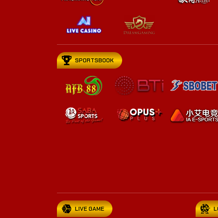
SPORTSBOOK
LIVE GAME
L