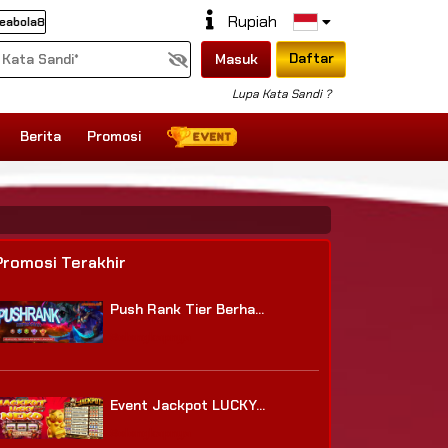
Rupiah
a88, Situs Online Aman dan terpercaya di Indonesia, simpan link kami hanya 
Daftar
Masuk
Lupa Kata Sandi ?
Berita
Promosi
Promosi Terakhir
Push Rank Tier Berha...
Selengkapnya
Event Jackpot LUCKY...
Selengkapnya