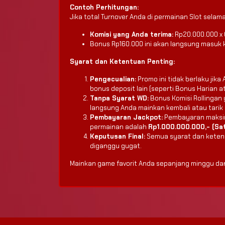
Contoh Perhitungan:
Jika total Turnover Anda di permainan Slot sela
Komisi yang Anda terima:
Rp20.000.000 x 
Bonus Rp160.000 ini akan langsung masuk 
Syarat dan Ketentuan Penting:
Pengecualian:
Promo ini tidak berlaku jik
bonus deposit lain (seperti Bonus Harian 
Tanpa Syarat WD:
Bonus Komisi Rollingan 
langsung Anda mainkan kembali atau tarik
Pembayaran Jackpot:
Pembayaran maksi
permainan adalah
Rp1.000.000.000,- (Sat
Keputusan Final:
Semua syarat dan ketent
diganggu gugat.
Mainkan game favorit Anda sepanjang minggu da