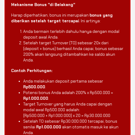
Mekanisme Bonus "di Belakang"
Harap diperhatikan, bonus ini merupakan
bonus yang
diberikan setelah target tercapai
. Ini artinya:
Anda bermain terlebih dahulu hanya dengan modal
deposit awal Anda.
Setelah target Turnover (TO) sebesar 20x dari
(deposit + bonus) berhasil Anda capai, bonus sebesar
200% akan langsung ditambahkan ke saldo akun
Anda.
Contoh Perhitungan:
Anda melakukan deposit pertama sebesar
Rp500.000
.
Potensi bonus Anda adalah 200% x Rp500.000 =
Rp1.000.000
.
Target Turnover yang harus Anda capai dengan
modal awal Rp500.000 adalah:
(Rp500.000 + Rp1.000.000) x 20 = Rp30.000.000
Setelah TO sebesar Rp30.000.000 tercapai, bonus
senilai
Rp1.000.000
akan otomatis masuk ke akun
Anda.