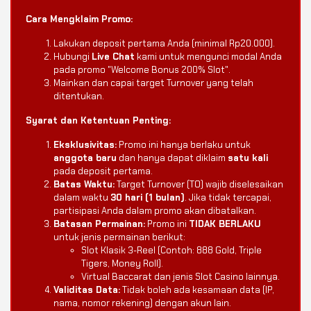
Cara Mengklaim Promo:
Lakukan deposit pertama Anda (minimal Rp20.000).
Hubungi
Live Chat
kami untuk mengunci modal Anda
pada promo "Welcome Bonus 200% Slot".
Mainkan dan capai target Turnover yang telah
ditentukan.
Syarat dan Ketentuan Penting:
Eksklusivitas:
Promo ini hanya berlaku untuk
anggota baru
dan hanya dapat diklaim
satu kali
pada deposit pertama.
Batas Waktu:
Target Turnover (TO) wajib diselesaikan
dalam waktu
30 hari (1 bulan)
. Jika tidak tercapai,
partisipasi Anda dalam promo akan dibatalkan.
Batasan Permainan:
Promo ini
TIDAK BERLAKU
untuk jenis permainan berikut:
Slot Klasik 3-Reel (Contoh: 888 Gold, Triple
Tigers, Money Roll).
Virtual Baccarat dan jenis Slot Casino lainnya.
Validitas Data:
Tidak boleh ada kesamaan data (IP,
nama, nomor rekening) dengan akun lain.