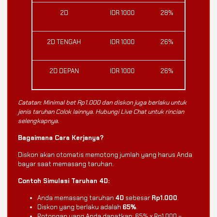
2D
IDR 1000
28%
2D TENGAH
IDR 1000
26%
2D DEPAN
IDR 1000
26%
Catatan: Minimal bet Rp1.000 dan diskon juga berlaku untuk
jenis taruhan Colok lainnya. Hubungi Live Chat untuk rincian
selengkapnya.
Bagaimana Cara Kerjanya?
Diskon akan otomatis memotong jumlah yang harus Anda
bayar saat memasang taruhan.
Contoh Simulasi Taruhan 4D:
Anda memasang taruhan
4D
sebesar
Rp1.000
.
Diskon yang berlaku adalah
65%
.
Potongan yang Anda dapatkan: 65% x Rp1.000 =